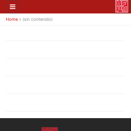
Ir
Main
al
Menu
contenido
Home
»
(sin contenido)