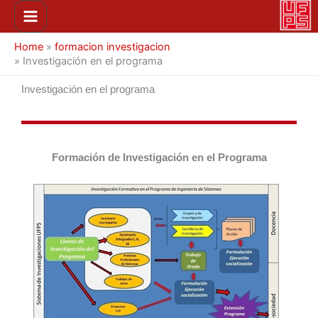
Ir
Main
al
Menu
contenido
Home
»
formacion investigacion
»
Investigación en el programa
Investigación en el programa
Formación de Investigación en el Programa