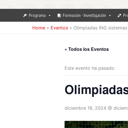
Programa
Formación - Investigación
Pr
Home
»
Eventos
»
Olimpiadas ING sistemas
« Todos los Eventos
Este evento ha pasado.
Olimpiadas
diciembre 19, 2024 @ diciem