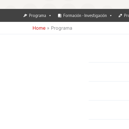
Programa
Formación - Investigación
Pr
Home
»
Programa