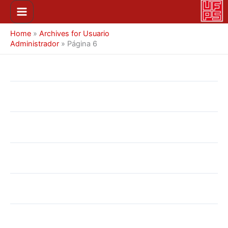
Ir
Main
al
Menu
contenido
Home
»
Archives for Usuario
Administrador
»
Página 6