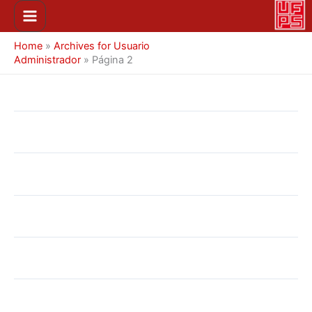
Ir
Main
al
Menu
contenido
Home
»
Archives for Usuario
Administrador
»
Página 2